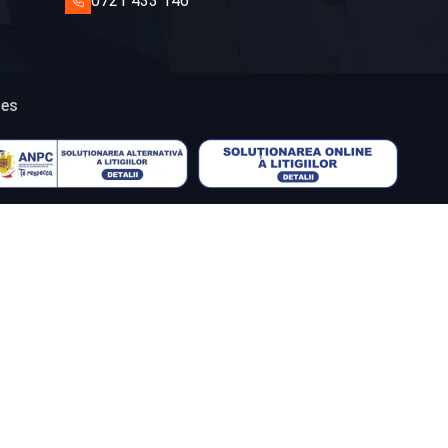
0721 433 146
ies