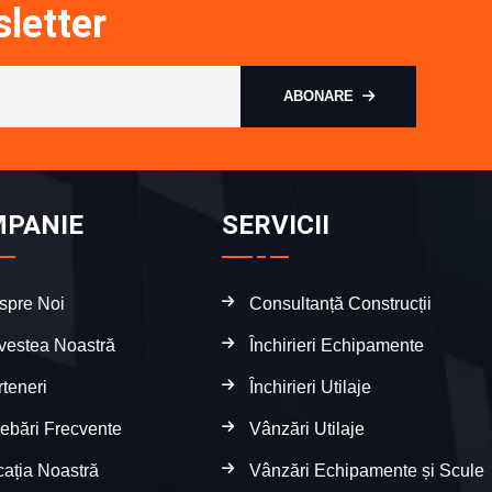
letter
ABONARE
PANIE
SERVICII
spre Noi
Consultanță Construcții
vestea Noastră
Închirieri Echipamente
teneri
Închirieri Utilaje
rebări Frecvente
Vânzări Utilaje
cația Noastră
Vânzări Echipamente și Scule