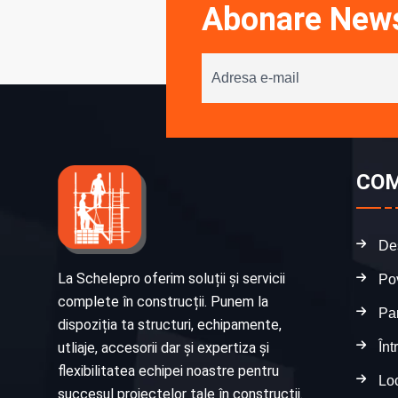
Abonare News
COM
De
La Schelepro oferim soluții și servicii
Po
complete în construcții. Punem la
Par
dispoziția ta structuri, echipamente,
Înt
utliaje, accesorii dar și expertiza și
flexibilitatea echipei noastre pentru
Lo
succesul proiectelor tale în construcții.