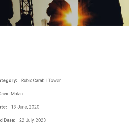
ategory:
Rubix Carabil Tower
avid Malan
ate:
13 June, 2020
d Date:
22 July, 2023