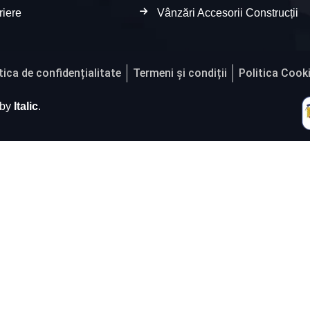
riere
Vânzări Accesorii Construcții
tica de confidențialitate
Termeni și condiții
Politica Cook
 by
Italic
.