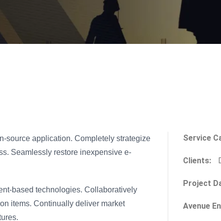
Service C
en-source application. Completely strategize
ness. Seamlessly restore inexpensive e-
Clients:
D
Project D
ient-based technologies. Collaboratively
tion items. Continually deliver market
Avenue En
tures.